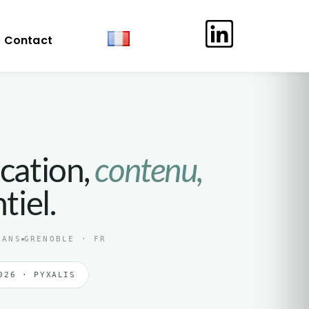
Contact
ation,
contenu,
iel.
ANS
GRENOBLE · FR
026 · PYXALIS