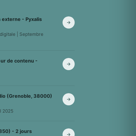
externe - Pyxalis
→
digitale | Septembre
ur de contenu -
→
dio (Grenoble, 38000)
→
il 2025
850) - 2 jours
→