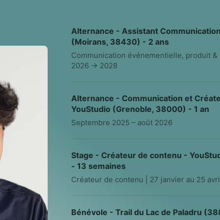
Alternance - Assistant Communication 
(Moirans, 38430) - 2 ans
Communication événementielle, produit & 
2026 → 2028
Alternance - Communication et Créate
YouStudio (Grenoble, 38000) - 1 an
Septembre 2025 – août 2026
Stage - Créateur de contenu - YouStu
- 13 semaines
Créateur de contenu | 27 janvier au 25 avr
Bénévole - Trail du Lac de Paladru (38