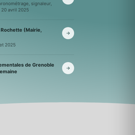
hronométrage, signaleur,
 20 avril 2025
 Rochette (Mairie,
→
let 2025
rtementales de Grenoble
→
semaine