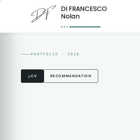
DI FRANCESCO
Nolan
PORTFOLIO ·
2026
CV
RECOMMANDATION
N · DF —
2026