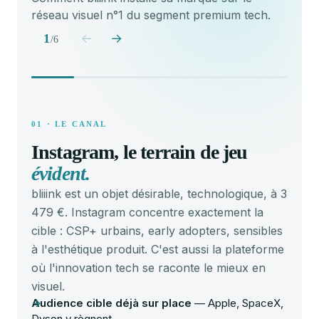
réseau visuel n°1 du segment premium tech.
←
→
1
/
6
01 · LE CANAL
02 · 
Instagram, le terrain de jeu
Une
évident.
prof
bliiink est un objet désirable, technologique, à 3
Bio cl
479 €. Instagram concentre exactement la
comma
cible : CSP+ urbains, early adopters, sensibles
magaz
à l'esthétique produit. C'est aussi la plateforme
citat
où l'innovation tech se raconte le mieux en
qui n
Photo
visuel.
cyan
Audience cible déjà sur place
— Apple, SpaceX,
Bio
: 
Dyson y règnent