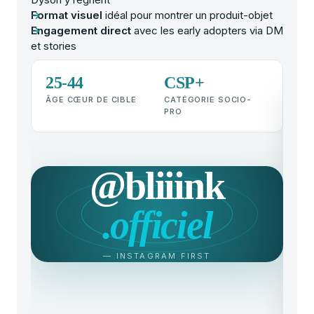
Highl
Format visuel
idéal pour montrer un produit-objet
Lien
:
Engagement direct
avec les early adopters via DM
custo
et stories
25-44
CSP+
ÂGE CŒUR DE CIBLE
CATÉGORIE SOCIO-
PRO
@bliiink
bli
.officiel
La 
Tél
Cli
bli
— INSTAGRAM FIRST